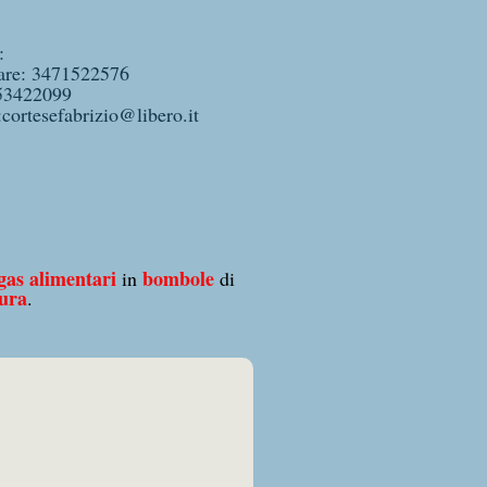
:
lare: 3471522576
53422099
:cortesefabrizio@libero.it
gas alimentari
bombole
in
di
tura
.