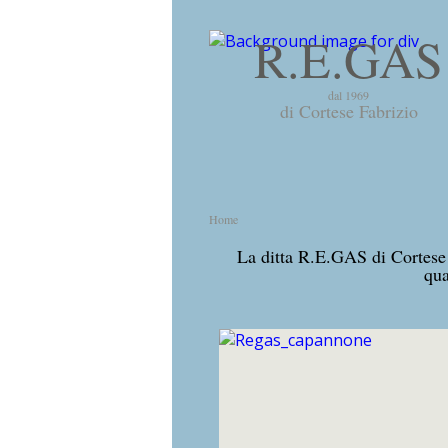
R.E.GAS
dal 1969
di Cortese Fabrizio
Home
La ditta R.E.GAS di Cortese 
qua